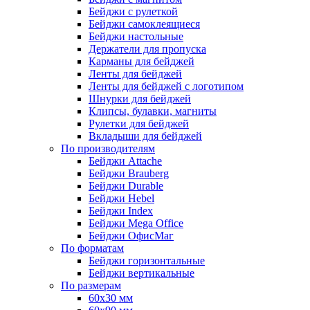
Бейджи с рулеткой
Бейджи самоклеящиеся
Бейджи настольные
Держатели для пропуска
Карманы для бейджей
Ленты для бейджей
Ленты для бейджей с логотипом
Шнурки для бейджей
Клипсы, булавки, магниты
Рулетки для бейджей
Вкладыши для бейджей
По производителям
Бейджи Attache
Бейджи Brauberg
Бейджи Durable
Бейджи Hebel
Бейджи Index
Бейджи Mega Office
Бейджи ОфисМаг
По форматам
Бейджи горизонтальные
Бейджи вертикальные
По размерам
60x30 мм