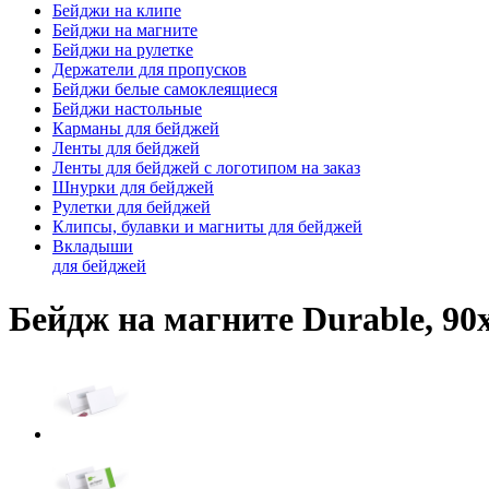
Бейджи на клипе
Бейджи на магните
Бейджи на рулетке
Держатели для пропусков
Бейджи белые самоклеящиеся
Бейджи настольные
Карманы для бейджей
Ленты для бейджей
Ленты для бейджей с логотипом на заказ
Шнурки для бейджей
Рулетки для бейджей
Клипсы, булавки и магниты для бейджей
Вкладыши
для бейджей
Бейдж на магните Durable, 90