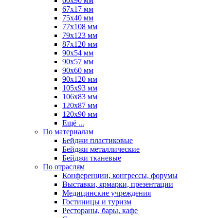
60х90 мм
67х17 мм
75x40 мм
77х108 мм
79х123 мм
87х120 мм
90x54 мм
90х57 мм
90х60 мм
90х120 мм
105х93 мм
106х83 мм
120х87 мм
120х90 мм
Ещё ...
По материалам
Бейджи пластиковые
Бейджи металлические
Бейджи тканевые
По отраслям
Конференции, конгрессы, форумы
Выставки, ярмарки, презентации
Медицинские учреждения
Гостиницы и туризм
Рестораны, бары, кафе