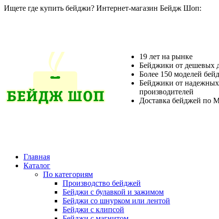
Ищете где купить бейджи? Интернет-магазин Бейдж Шоп:
19 лет на рынке
Бейджики от дешевых 
Более 150 моделей бей
Бейджики от надежных
производителей
Доставка бейджей по М
Главная
Каталог
По категориям
Производство бейджей
Бейджи с булавкой и зажимом
Бейджи со шнурком или лентой
Бейджи с клипсой
Бейджи с магнитом