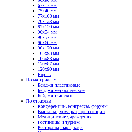
60х90 мм
67х17 мм
75x40 мм
77х108 мм
79х123 мм
87х120 мм
90x54 мм
90х57 мм
90х60 мм
90х120 мм
105х93 мм
106х83 мм
120х87 мм
120х90 мм
Ещё ...
По материалам
Бейджи пластиковые
Бейджи металлические
Бейджи тканевые
По отраслям
Конференции, конгрессы, форумы
Выставки, ярмарки, презентации
Медицинские учреждения
Гостиницы и туризм
Рестораны, бары, кафе