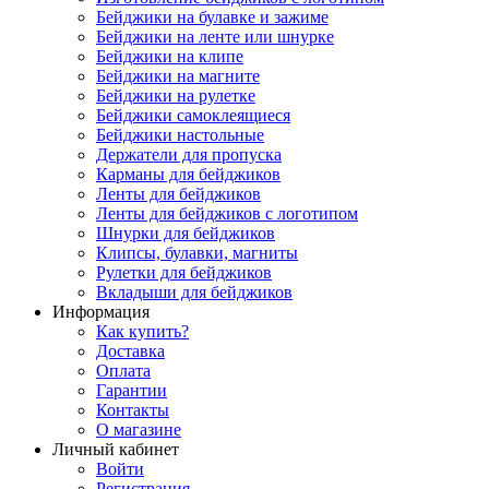
Бейджики на булавке и зажиме
Бейджики на ленте или шнурке
Бейджики на клипе
Бейджики на магните
Бейджики на рулетке
Бейджики самоклеящиеся
Бейджики настольные
Держатели для пропуска
Карманы для бейджиков
Ленты для бейджиков
Ленты для бейджиков с логотипом
Шнурки для бейджиков
Клипсы, булавки, магниты
Рулетки для бейджиков
Вкладыши для бейджиков
Информация
Как купить?
Доставка
Оплата
Гарантии
Контакты
О магазине
Личный кабинет
Войти
Регистрация