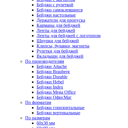
Бейджи с рулеткой
Бейджи самоклеящиеся
Бейджи настольные
Держатели для пропуска
Карманы для бейджей
Ленты для бейджей
Ленты для бейджей с логотипом
Шнурки для бейджей
Клипсы, булавки, магниты
Рулетки для бейджей
Вкладыши для бейджей
По производителям
Бейджи Attache
Бейджи Brauberg
Бейджи Durable
Бейджи Hebel
Бейджи Index
Бейджи Mega Office
Бейджи ОфисМаг
По форматам
Бейджи горизонтальные
Бейджи вертикальные
По размерам
60x30 мм