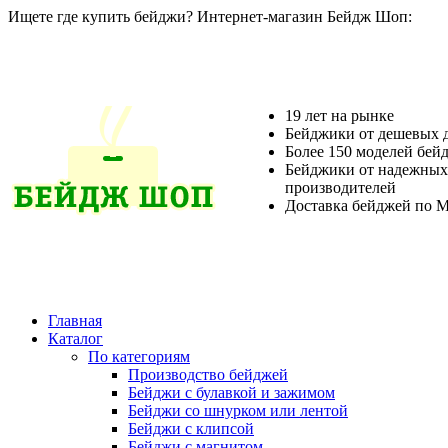
Ищете где купить бейджи? Интернет-магазин Бейдж Шоп:
19 лет на рынке
Бейджики от дешевых 
Более 150 моделей бей
Бейджики от надежных
производителей
Доставка бейджей по М
Главная
Каталог
По категориям
Производство бейджей
Бейджи с булавкой и зажимом
Бейджи со шнурком или лентой
Бейджи с клипсой
Бейджи с магнитом