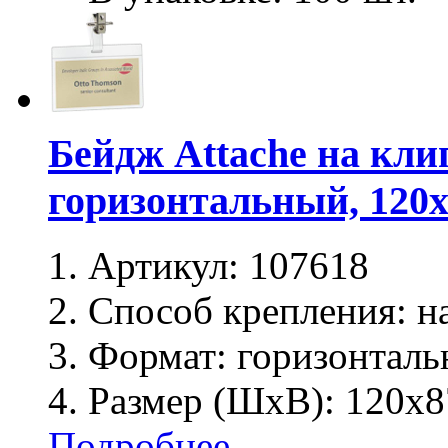
Бейдж Attache на клип
горизонтальный, 120
Артикул:
107618
Способ крепления:
на
Формат:
горизонталь
Размер (ШхВ):
120х8
Подробнее ...