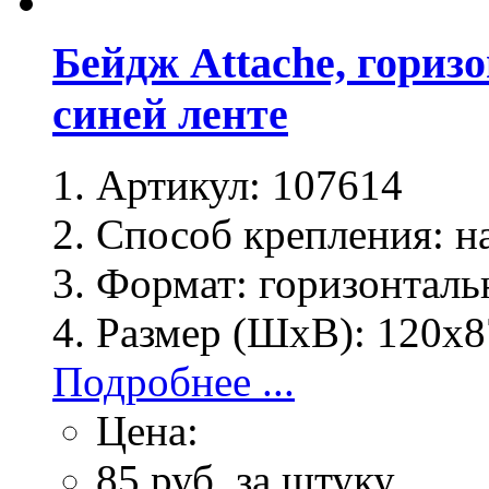
Бейдж Attache, гориз
синей ленте
Артикул:
107614
Способ крепления:
на
Формат:
горизонталь
Размер (ШхВ):
120х8
Подробнее ...
Цена:
85
руб. за штуку