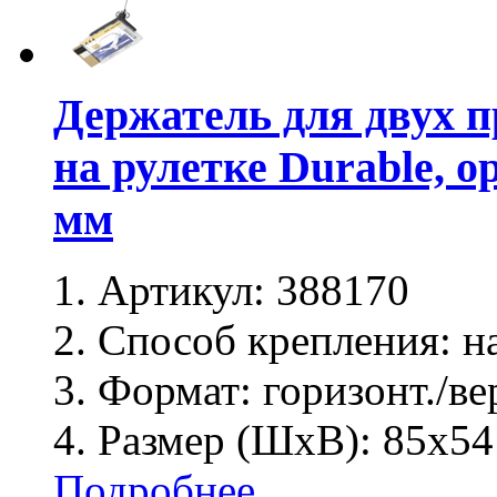
Держатель для двух 
на рулетке Durable, 
мм
Артикул:
388170
Способ крепления:
на
Формат:
горизонт./ве
Размер (ШхВ):
85х54
Подробнее ...