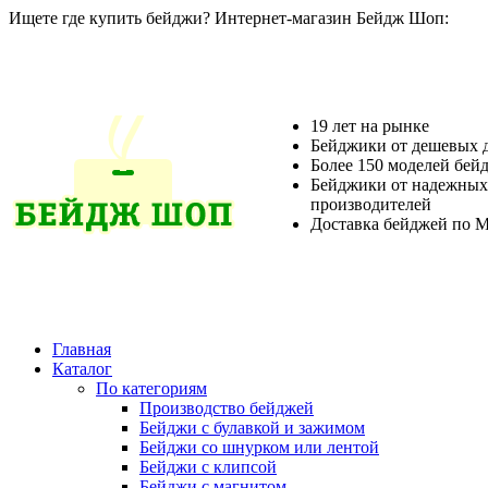
Ищете где купить бейджи? Интернет-магазин Бейдж Шоп:
19 лет на рынке
Бейджики от дешевых 
Более 150 моделей бей
Бейджики от надежных
производителей
Доставка бейджей по М
Главная
Каталог
По категориям
Производство бейджей
Бейджи с булавкой и зажимом
Бейджи со шнурком или лентой
Бейджи с клипсой
Бейджи с магнитом