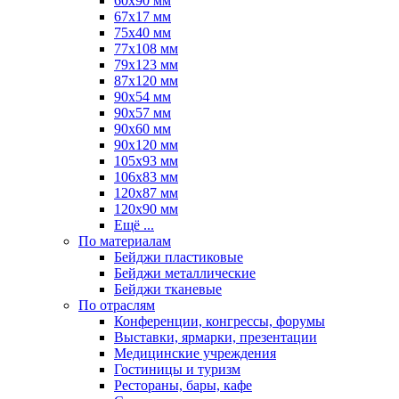
60х90 мм
67х17 мм
75x40 мм
77х108 мм
79х123 мм
87х120 мм
90x54 мм
90х57 мм
90х60 мм
90х120 мм
105х93 мм
106х83 мм
120х87 мм
120х90 мм
Ещё ...
По материалам
Бейджи пластиковые
Бейджи металлические
Бейджи тканевые
По отраслям
Конференции, конгрессы, форумы
Выставки, ярмарки, презентации
Медицинские учреждения
Гостиницы и туризм
Рестораны, бары, кафе