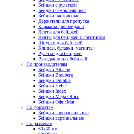
Бейджи с рулеткой
Бейджи самоклеящиеся
Бейджи настольные
Держатели для пропуска
Карманы для бейджей
Ленты для бейджей
Ленты для бейджей с логотипом
Шнурки для бейджей
Клипсы, булавки, магниты
Рулетки для бейджей
Вкладыши для бейджей
По производителям
Бейджи Attache
Бейджи Brauberg
Бейджи Durable
Бейджи Hebel
Бейджи Index
Бейджи Mega Office
Бейджи ОфисМаг
По форматам
Бейджи горизонтальные
Бейджи вертикальные
По размерам
60x30 мм