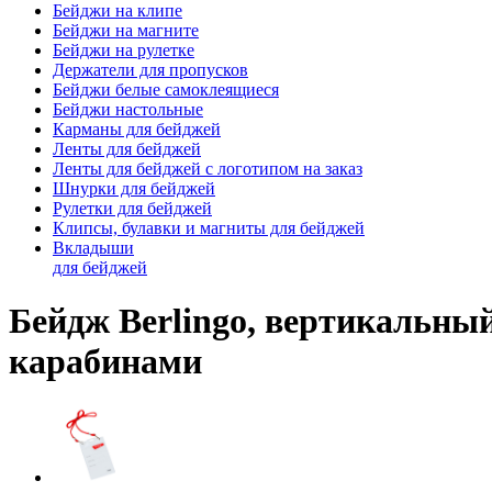
Бейджи на клипе
Бейджи на магните
Бейджи на рулетке
Держатели для пропусков
Бейджи белые самоклеящиеся
Бейджи настольные
Карманы для бейджей
Ленты для бейджей
Ленты для бейджей с логотипом на заказ
Шнурки для бейджей
Рулетки для бейджей
Клипсы, булавки и магниты для бейджей
Вкладыши
для бейджей
Бейдж Berlingo, вертикальный
карабинами