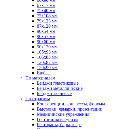
60х90 мм
67х17 мм
75x40 мм
77х108 мм
79х123 мм
87х120 мм
90x54 мм
90х57 мм
90х60 мм
90х120 мм
105х93 мм
106х83 мм
120х87 мм
120х90 мм
Ещё ...
По материалам
Бейджи пластиковые
Бейджи металлические
Бейджи тканевые
По отраслям
Конференции, конгрессы, форумы
Выставки, ярмарки, презентации
Медицинские учреждения
Гостиницы и туризм
Рестораны, бары, кафе