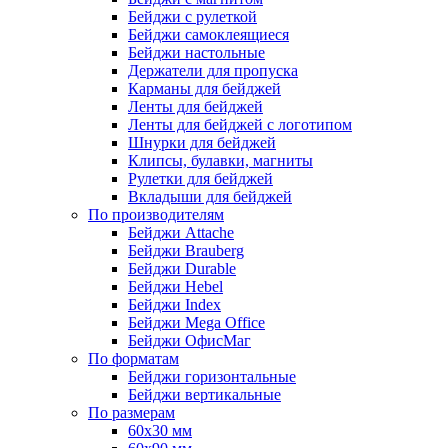
Бейджи с рулеткой
Бейджи самоклеящиеся
Бейджи настольные
Держатели для пропуска
Карманы для бейджей
Ленты для бейджей
Ленты для бейджей с логотипом
Шнурки для бейджей
Клипсы, булавки, магниты
Рулетки для бейджей
Вкладыши для бейджей
По производителям
Бейджи Attache
Бейджи Brauberg
Бейджи Durable
Бейджи Hebel
Бейджи Index
Бейджи Mega Office
Бейджи ОфисМаг
По форматам
Бейджи горизонтальные
Бейджи вертикальные
По размерам
60x30 мм