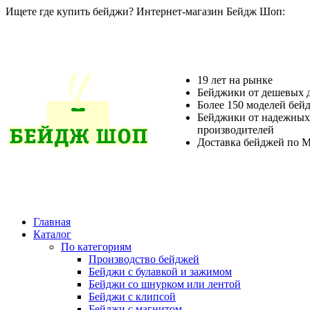
Ищете где купить бейджи? Интернет-магазин Бейдж Шоп:
19 лет на рынке
Бейджики от дешевых 
Более 150 моделей бей
Бейджики от надежных
производителей
Доставка бейджей по М
Главная
Каталог
По категориям
Производство бейджей
Бейджи с булавкой и зажимом
Бейджи со шнурком или лентой
Бейджи с клипсой
Бейджи с магнитом